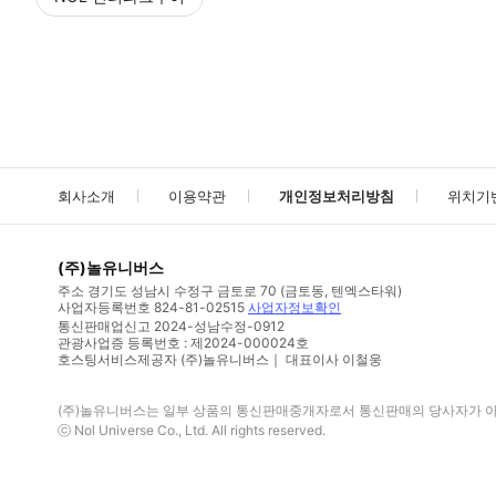
NOL
에서 작성된 리뷰 입니다.
별점 높은순
별점 높은순
회사소개
이용약관
개인정보처리방침
위치기
(주)놀유니버스
주소
경기도 성남시 수정구 금토로 70 (금토동, 텐엑스타워)
사업자등록번호
824-81-02515
사업자정보확인
통신판매업신고
2024-성남수정-0912
관광사업증 등록번호 : 제2024-000024호
호스팅서비스제공자 (주)놀유니버스｜ 대표이사 이철웅
(주)놀유니버스
는 일부 상품의 통신판매중개자로서 통신판매의 당사자가 아니
ⓒ
Nol Universe Co
., Ltd. All rights reserved.