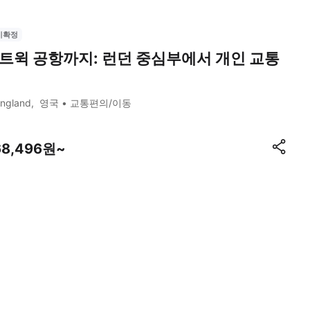
시확정
트윅 공항까지: 런던 중심부에서 개인 교통
ngland
영국
교통편의/이동
68,496원~