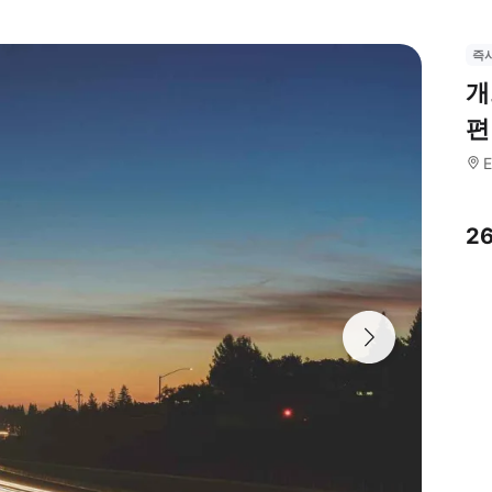
즉
개
편
E
2