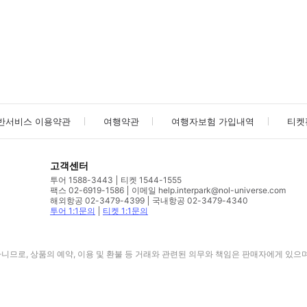
사진/동영상
사진/동영상
반서비스 이용약관
여행약관
여행자보험 가입내역
티켓
고객센터
투어 1588-3443
티켓 1544-1555
팩스 02-6919-1586
이메일 help.interpark@nol-universe.com
해외항공 02-3479-4399
국내항공 02-3479-4340
투어 1:1문의
티켓 1:1문의
므로, 상품의 예약, 이용 및 환불 등 거래와 관련된 의무와 책임은 판매자에게 있으