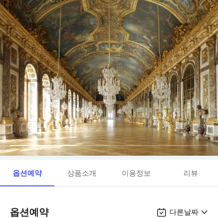
옵션예약
상품소개
이용정보
리뷰
옵션예약
다른날짜