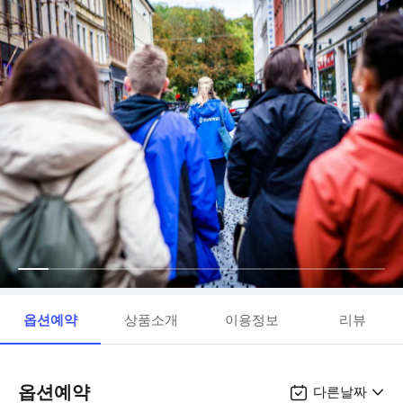
옵션예약
상품소개
이용정보
리뷰
옵션예약
다른날짜