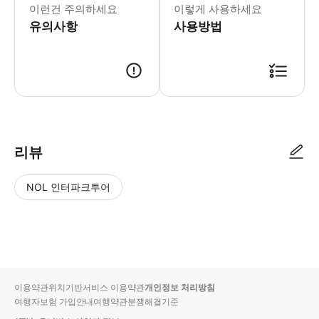
이런건 주의하세요
이렇게 사용하세요
유의사항
사용방법
▶ 사용방법 * 집합 장소에 도착하여 가이드를 찾으세요. * OURWAY 표지
리뷰
NOL 인터파크투어
NOL
별
사
에서
점
진/
작성
높
동
된
은
영
리뷰
순
상
이용약관
위치기반서비스 이용약관
개인정보 처리방침
입니
여행자보험 가입안내
여행약관
분쟁해결기준
다.