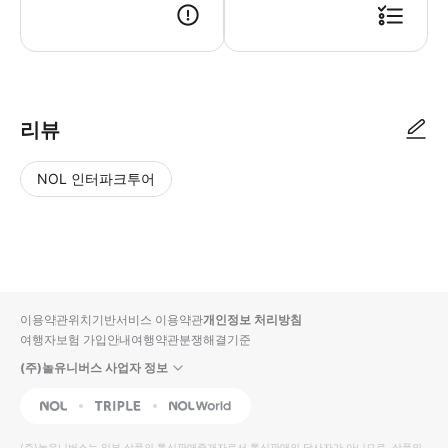
● 예약접수 후 확정이 되면 이용가능합니다. ● 바우처에 안내된 사용 방법
리뷰
NOL 인터파크투어
NOL
별
사
에서
점
진/
작성
높
동
된
은
영
리뷰
순
상
이용약관
위치기반서비스 이용약관
개인정보 처리방침
입니
여행자보험 가입안내
여행약관
분쟁해결기준
다.
(주)놀유니버스 사업자 정보
별
사
NOL
Triple
Interpark Global
점
진/
높
동
(주)놀유니버스
는 일부 상품의 통신판매중개자로서 통신판매의 당사자가 아니므로, 상품의