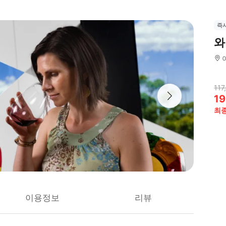
즉
와
117
19
최
이용정보
리뷰