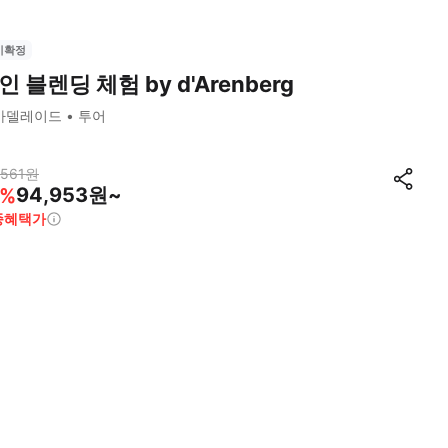
시확정
인 블렌딩 체험 by d'Arenberg
아델레이드
투어
,561
원
94,953원~
%
종혜택가