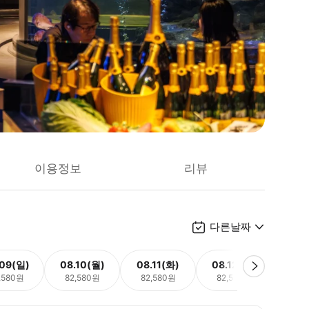
이용정보
리뷰
다른날짜
.09(일)
08.10(월)
08.11(화)
08.12(수)
08.
,580원
82,580원
82,580원
82,580원
82,