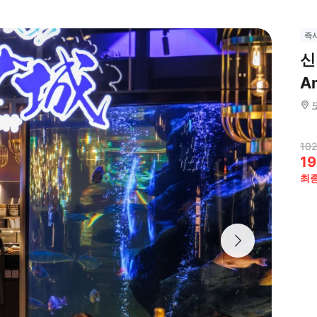
즉
신
A
102
19
최