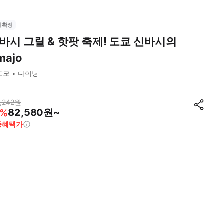
시확정
바시 그릴 & 핫팟 축제! 도쿄 신바시의
majo
도쿄
다이닝
,242
원
82,580원~
%
종혜택가