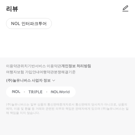
리뷰
NOL 인터파크투어
NOL
별
사
에서
점
진/
작성
높
동
된
은
영
리뷰
순
상
이용약관
위치기반서비스 이용약관
개인정보 처리방침
입니
여행자보험 가입안내
여행약관
분쟁해결기준
다.
(주)놀유니버스 사업자 정보
별
사
NOL
Triple
Interpark Global
점
진/
높
동
(주)놀유니버스
는 일부 상품의 통신판매중개자로서 통신판매의 당사자가 아니므로, 상품의
예약, 이용 및 환불 등 거래와 관련된 의무와 책임은 판매자에게 있으며
은
영
(주)놀유니버스
는 일
체 책임을 지지 않습니다.
순
상