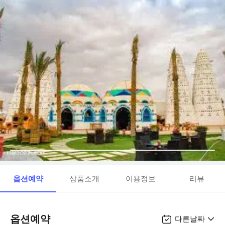
옵션예약
상품소개
이용정보
리뷰
옵션예약
다른날짜