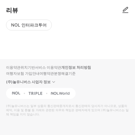
리뷰
NOL 인터파크투어
NOL
별
사
에서
점
진/
작성
높
동
된
은
영
리뷰
순
상
이용약관
위치기반서비스 이용약관
개인정보 처리방침
입니
여행자보험 가입안내
여행약관
분쟁해결기준
다.
(주)놀유니버스 사업자 정보
별
사
NOL
Triple
Interpark Global
점
진/
높
동
(주)놀유니버스
는 일부 상품의 통신판매중개자로서 통신판매의 당사자가 아니므로, 상품의
예약, 이용 및 환불 등 거래와 관련된 의무와 책임은 판매자에게 있으며
은
영
(주)놀유니버스
는 일
체 책임을 지지 않습니다.
순
상