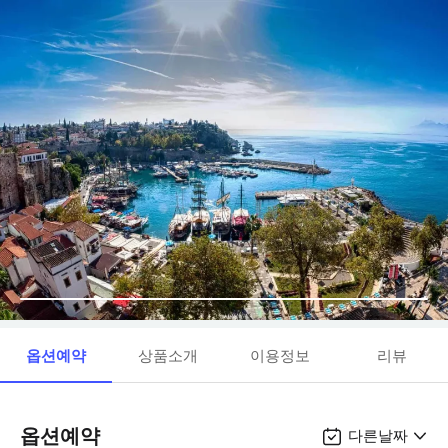
옵션예약
상품소개
이용정보
리뷰
옵션예약
다른날짜