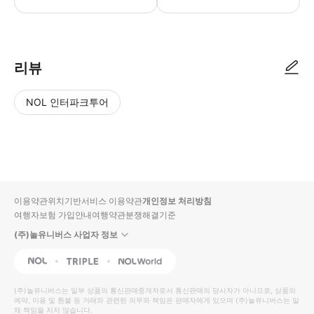
리뷰
NOL 인터파크투어
NOL
별
사
에서
점
진/
작성
높
동
된
은
영
리뷰
순
상
이용약관
위치기반서비스 이용약관
개인정보 처리방침
입니
여행자보험 가입안내
여행약관
분쟁해결기준
다.
(주)놀유니버스 사업자 정보
별
사
NOL
Triple
Interpark Global
점
진/
높
동
(주)놀유니버스
는 일부 상품의 통신판매중개자로서 통신판매의 당사자가 아니므로, 상품의
예약, 이용 및 환불 등 거래와 관련된 의무와 책임은 판매자에게 있으며
은
영
(주)놀유니버스
는 일
체 책임을 지지 않습니다.