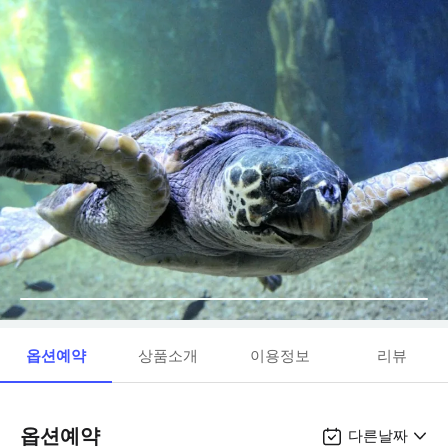
옵션예약
상품소개
이용정보
리뷰
옵션예약
다른날짜