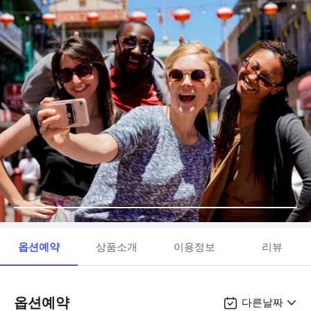
옵션예약
상품소개
이용정보
리뷰
옵션예약
다른날짜