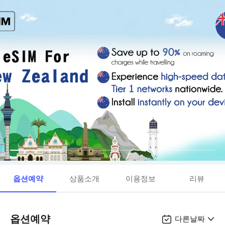
옵션예약
상품소개
이용정보
리뷰
옵션예약
다른날짜