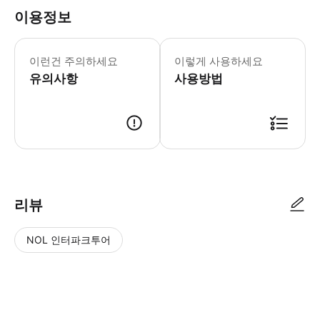
이용정보
필수 안내 - 에어허브의 뉴질랜드 네트워크
이런건 주의하세요
이렇게 사용하세요
유의사항
사용방법
리뷰
NOL 인터파크투어
NOL
별
사
에서
점
진/
작성
높
동
된