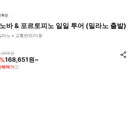
시확정
노바 & 포르토피노 일일 투어 (밀라노 출발)
밀라노
교통편의/이동
8,806
원
168,651원~
%
종혜택가