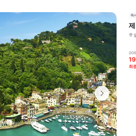
즉
제
20
19
최