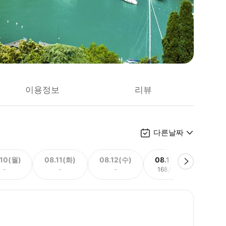
이용정보
리뷰
다른날짜
.10(월)
08.11(화)
08.12(수)
08.13(목)
08.
-
-
-
168,651원