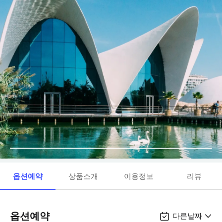
옵션예약
상품소개
이용정보
리뷰
옵션예약
다른날짜