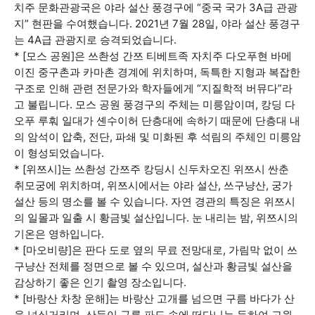
치주 문화관광국은 야라 설산 풍경구에 “중국 국가 3A급 관광
지” 현판을 수여했습니다. 2021년 7월 28일, 야라 설산 풍경구
는 4A급 관광지로 승격되었습니다.
* [모스 공원]은 쓰촨성 간쯔 티베트족 자치주 다오푸현 바메
이진 중구촌과 카마촌 경계에 위치하며, 독특한 지형과 복잡한
구조로 인해 관련 전문가와 학자들에게 “지질학적 버뮤다”라
고 불립니다. 모스 공원 풍경구의 주체는 미릉암이며, 캉딩 다
오푸 루훠 일대가 셴수이허 단층대에 속하기 때문에 단층대 내
의 암석이 압축, 전단, 파쇄 및 미화된 후 석림의 주체인 미릉암
이 형성되었습니다.
* [위쯔시]는 쓰촨성 간쯔주 캉딩시 신두차오진 위쯔시 싼춘
취모궁에 위치하며, 위쯔시에서는 야라 설산, 쓰구냥산, 궁가
설산 등의 명소를 볼 수 있습니다. 자연 경관의 특징은 위쯔시
의 일몰과 일출 시 황금빛 설산입니다. 눈 내리는 밤, 위쯔시의
기온은 영하입니다.
* [마오비량]은 판다 도로 옆의 무료 전망대로, 가림막 없이 쓰
구냥산 전체를 정면으로 볼 수 있으며, 설산과 황금빛 설산을
감상하기 좋은 인기 촬영 장소입니다.
* [바랑산 차창 운해]는 바랑산 고개를 넘으면 구름 바다가 산
을 넘실거리며, 산들이 구름 파도 속에 떠다니는 듯하여 고원