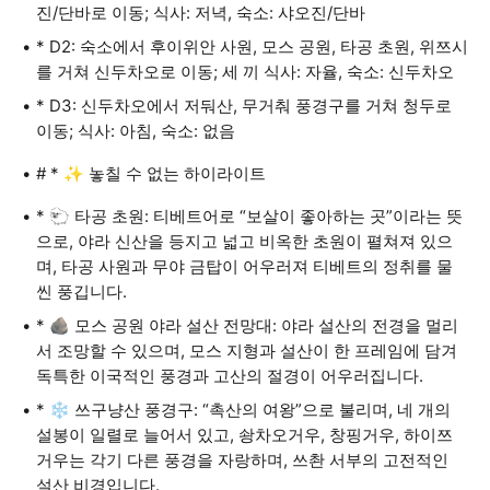
진/단바로 이동; 식사: 저녁, 숙소: 샤오진/단바
* D2: 숙소에서 후이위안 사원, 모스 공원, 타공 초원, 위쯔시
를 거쳐 신두차오로 이동; 세 끼 식사: 자율, 숙소: 신두차오
* D3: 신두차오에서 저둬산, 무거춰 풍경구를 거쳐 청두로
이동; 식사: 아침, 숙소: 없음
# * ✨ 놓칠 수 없는 하이라이트
* 🐑 타공 초원: 티베트어로 “보살이 좋아하는 곳”이라는 뜻
으로, 야라 신산을 등지고 넓고 비옥한 초원이 펼쳐져 있으
며, 타공 사원과 무야 금탑이 어우러져 티베트의 정취를 물
씬 풍깁니다.
* 🪨 모스 공원 야라 설산 전망대: 야라 설산의 전경을 멀리
서 조망할 수 있으며, 모스 지형과 설산이 한 프레임에 담겨
독특한 이국적인 풍경과 고산의 절경이 어우러집니다.
* ❄️ 쓰구냥산 풍경구: “촉산의 여왕”으로 불리며, 네 개의
설봉이 일렬로 늘어서 있고, 솽차오거우, 창핑거우, 하이쯔
거우는 각기 다른 풍경을 자랑하며, 쓰촨 서부의 고전적인
설산 비경입니다.