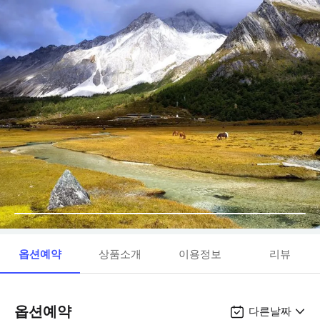
옵션예약
상품소개
이용정보
리뷰
옵션예약
다른날짜