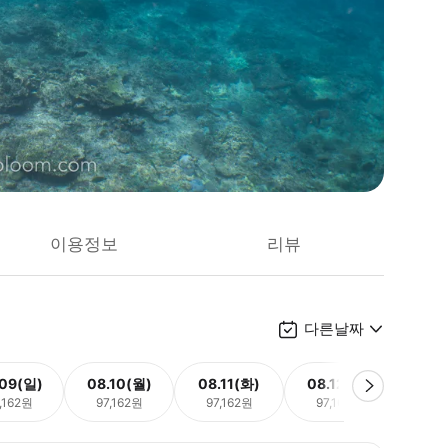
이용정보
리뷰
다른날짜
.09(일)
08.10(월)
08.11(화)
08.12(수)
08.
,162원
97,162원
97,162원
97,162원
97,