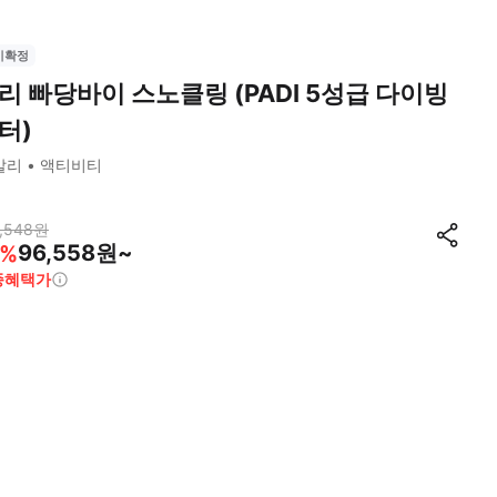
시확정
리 빠당바이 스노클링 (PADI 5성급 다이빙
터)
발리
액티비티
,548
원
96,558원~
%
종혜택가