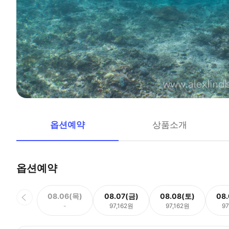
옵션예약
상품소개
옵션예약
08.06(목)
08.07(금)
08.08(토)
08
-
97,162원
97,162원
97