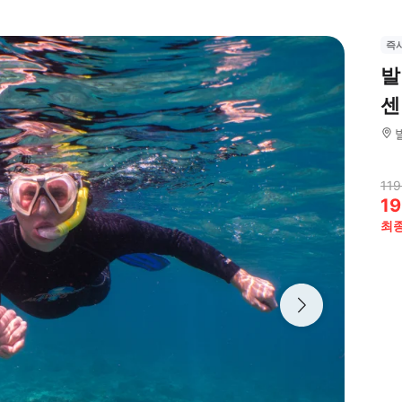
즉
발
센
119
19
최