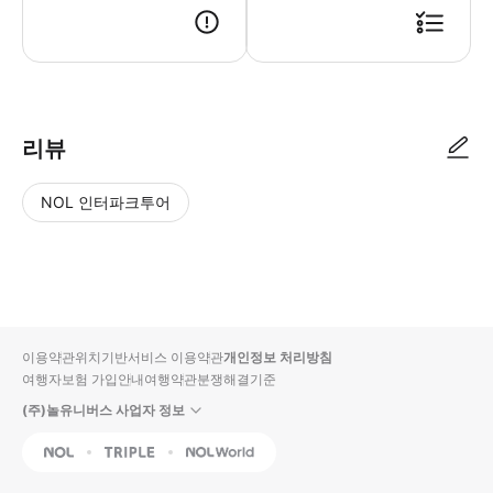
● 예약접수 후 확정이 되면 이용가능합니다. ● 바우처에 안내된 사용 방법
리뷰
NOL 인터파크투어
NOL
별
사
에서
점
진/
작성
높
동
된
은
영
리뷰
순
상
이용약관
위치기반서비스 이용약관
개인정보 처리방침
입니
여행자보험 가입안내
여행약관
분쟁해결기준
다.
(주)놀유니버스 사업자 정보
별
사
NOL
Triple
Interpark Global
점
진/
높
동