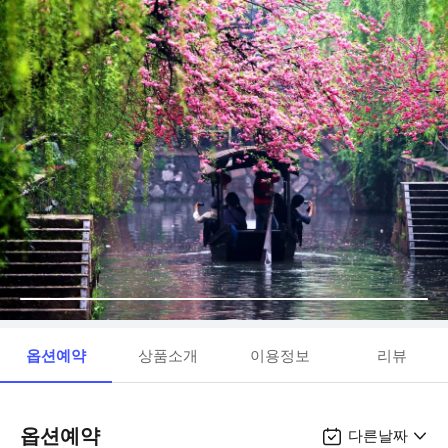
옵션예약
상품소개
이용정보
리뷰
옵션예약
다른날짜