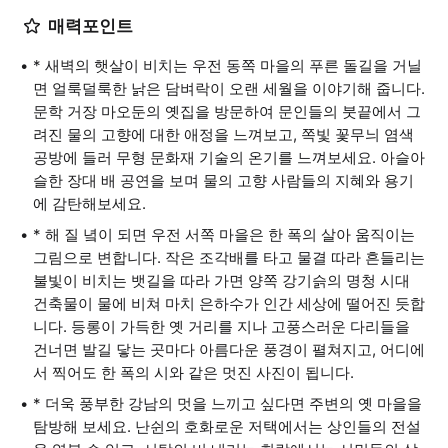
매력포인트
* 새벽의 햇살이 비치는 우전 동쪽 마을의 푸른 돌길을 거닐
면 얼룩덜룩한 낡은 담벼락이 오랜 세월을 이야기해 줍니다.
문학 거장 마오둔의 옛집을 방문하여 문인들의 붓끝에서 그
려진 물의 고향에 대한 애정을 느껴보고, 쪽빛 꽃무늬 염색
공방에 들러 무형 문화재 기술의 온기를 느껴보세요. 아슬아
슬한 장대 배 공연을 보며 물의 고향 사람들의 지혜와 용기
에 감탄해보세요.
* 해 질 녘이 되면 우전 서쪽 마을은 한 폭의 살아 움직이는
그림으로 변합니다. 작은 조각배를 타고 물결 따라 흔들리는
불빛이 비치는 뱃길을 따라 가면 양쪽 강기슭의 명청 시대
건축물이 물에 비쳐 마치 은하수가 인간 세상에 떨어진 듯합
니다. 등롱이 가득한 옛 거리를 지나 고풍스러운 다리들을
건너면 발길 닿는 곳마다 아름다운 풍경이 펼쳐지고, 어디에
서 찍어도 한 폭의 시와 같은 멋진 사진이 됩니다.
* 더욱 풍부한 강남의 멋을 느끼고 싶다면 주변의 옛 마을을
탐방해 보세요. 난쉰의 호화로운 저택에서는 상인들의 전설