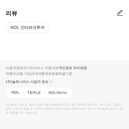
리뷰
NOL 인터파크투어
NOL
별
사
에서
점
진/
작성
높
동
된
은
영
리뷰
순
상
이용약관
위치기반서비스 이용약관
개인정보 처리방침
입니
여행자보험 가입안내
여행약관
분쟁해결기준
다.
(주)놀유니버스 사업자 정보
별
사
NOL
Triple
Interpark Global
점
진/
높
동
(주)놀유니버스
는 일부 상품의 통신판매중개자로서 통신판매의 당사자가 아니므로, 상품의
예약, 이용 및 환불 등 거래와 관련된 의무와 책임은 판매자에게 있으며
은
영
(주)놀유니버스
는 일
체 책임을 지지 않습니다.
순
상