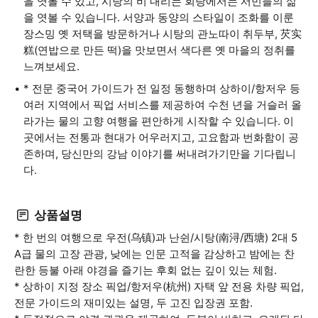
을 엿볼 수 있고, 시탕의 비 내리는 회랑에서는 서민들의 삶
을 엿볼 수 있습니다. 서양과 동양의 스타일이 조화를 이룬
장스밍 옛 저택을 방문하거나 시탕의 관노따이 취두부, 芡实
糕(연밥으로 만든 떡)을 맛보면서 색다른 옛 마을의 정취를
느껴보세요.
* 전문 중국어 가이드가 전 일정 동행하며 상하이/항저우 등
여러 지역에서 픽업 서비스를 제공하여 수천 년을 거슬러 올
라가는 물의 고향 여행을 편안하게 시작할 수 있습니다. 이
곳에서는 전통과 현대가 어우러지고, 고요함과 번화함이 공
존하며, 당신만의 강남 이야기를 써내려가기만을 기다립니
다.
상품설명
* 한 번의 여행으로 우전(乌镇)과 난쉰/시탕(南浔/西塘) 2대 5
A급 물의 고장 관광, 낮에는 인문 고적을 감상하고 밤에는 찬
란한 등불 아래 야경을 즐기는 후회 없는 깊이 있는 체험.
* 상하이 지정 장소 픽업/항저우(杭州) 자택 앞 전용 차량 픽업,
전문 가이드의 재미있는 설명, 두 고진 입장권 포함.