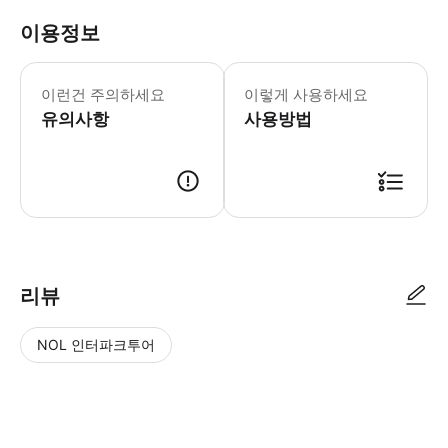
이용정보
예약 후 24시간 이내에 픽업 서비스 운
이런건 주의하세요
이렇게 사용하세요
유의사항
사용방법
● 예약접수 후 확정이 되면 이용가능합니다. ● 바우처에 안내된 사용 방법
리뷰
NOL 인터파크투어
NOL
별
사
에서
점
진/
작성
높
동