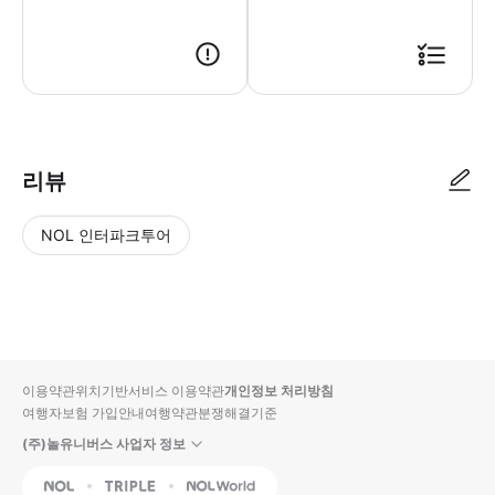
리뷰
NOL 인터파크투어
NOL
별
사
에서
점
진/
작성
높
동
된
은
영
리뷰
순
상
이용약관
위치기반서비스 이용약관
개인정보 처리방침
입니
여행자보험 가입안내
여행약관
분쟁해결기준
다.
(주)놀유니버스 사업자 정보
별
사
NOL
Triple
Interpark Global