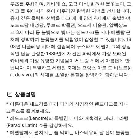
루즈를 주최하며, 카바레 쇼, 고급 미식, 화려한 불꽃놀이, 그
리고 물 위에서의 춤이 어우러진 완벽한 저녁을 선사합니다.
유서 깊은 올림픽 선박을 타고 케 데 앙리 4세에서 출발하여
노트르담 대성당, 루브르 박물관, 오르세 미술관, 알렉상드
르 3세 다리 등 불빛으로 빛나는 랜드마크를 지나 에펠탑 근
처에 정박하여 불꽃놀이를 막힘없이 감상할 수 있습니다. 18
03년 나폴레옹 시대에 설립되어 구스타브 에펠이 그의 상징
적인 탑을 완성한 1889년에 재건된 파리에서 가장 오래된
카바레와 가장 유명한 기념물이 세느강 위에서 아름답게 만
납니다. 이 특별하고 세련된 축제는 프랑스 아르 드 비브르(a
rt de vivre)의 시대를 초월한 본질을 완벽하게 담아냅니다.
상품설명
* 아름다운 세느강을 따라 파리의 상징적인 랜드마크를 지나
크루즈를 즐겨보세요.
* 레노트르(Lenotre)의 특별한 디너와 매혹적인 파라디 라탱
(Paradis Latin) 쇼를 감상하세요.
* 에펠탑에서 펼쳐지는 숨 막히는 바스티유의 날 전야 불꽃놀