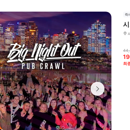
즉
시
44,
19
최