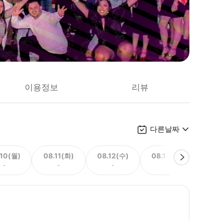
이용정보
리뷰
다른날짜
.10(월)
08.11(화)
08.12(수)
08.13(목)
08.
-
-
-
-
35,