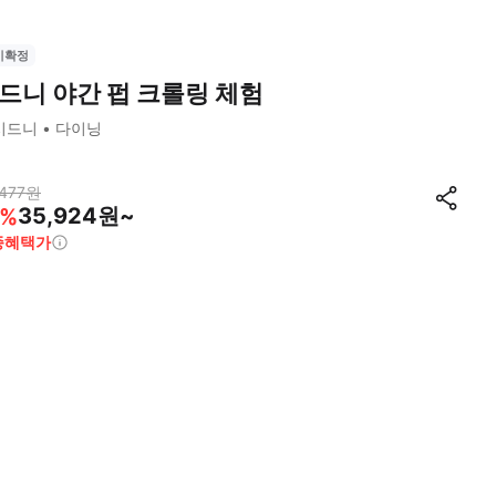
시확정
드니 야간 펍 크롤링 체험
시드니
다이닝
477
원
35,924원~
%
종혜택가