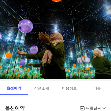
옵션예약
상품소개
이용정보
리뷰
옵션예약
다른날짜