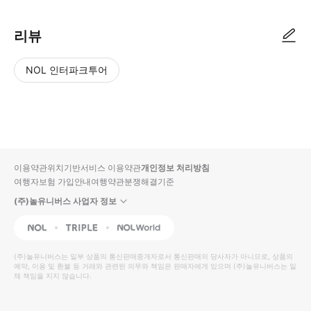
리뷰
NOL 인터파크투어
NOL
별
사
에서
점
진/
작성
높
동
된
은
영
리뷰
순
상
이용약관
위치기반서비스 이용약관
개인정보 처리방침
입니
여행자보험 가입안내
여행약관
분쟁해결기준
다.
(주)놀유니버스 사업자 정보
별
사
NOL
Triple
Interpark Global
점
진/
높
동
(주)놀유니버스
는 일부 상품의 통신판매중개자로서 통신판매의 당사자가 아니므로, 상품의
예약, 이용 및 환불 등 거래와 관련된 의무와 책임은 판매자에게 있으며
은
영
(주)놀유니버스
는 일
체 책임을 지지 않습니다.
순
상