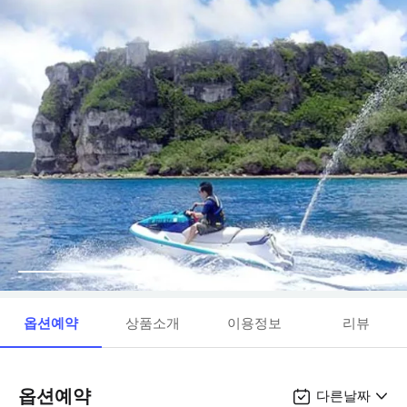
옵션예약
상품소개
이용정보
리뷰
옵션예약
다른날짜