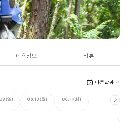
이용정보
리뷰
다른날짜
.09(일)
08.10(월)
08.11(화)
-
-
-