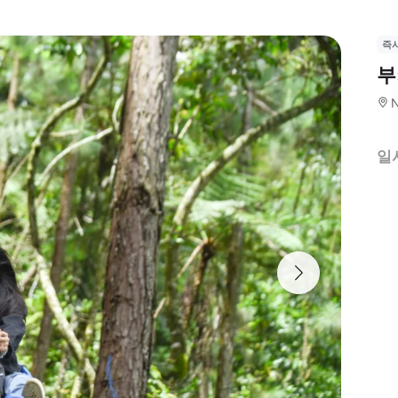
즉
부
N
일