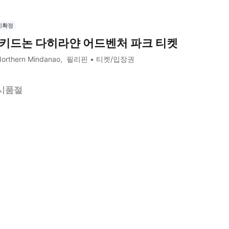
시확정
키드논 다히라얀 어드벤처 파크 티켓
orthern Mindanao
필리핀
티켓/입장권
시품절