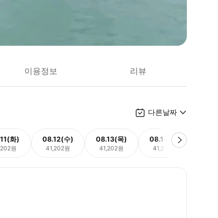
이용정보
리뷰
다른날짜
.11(화)
08.12(수)
08.13(목)
08.14(금)
08.
,202원
41,202원
41,202원
41,202원
41,