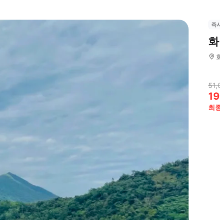
즉
화
51,
19
최