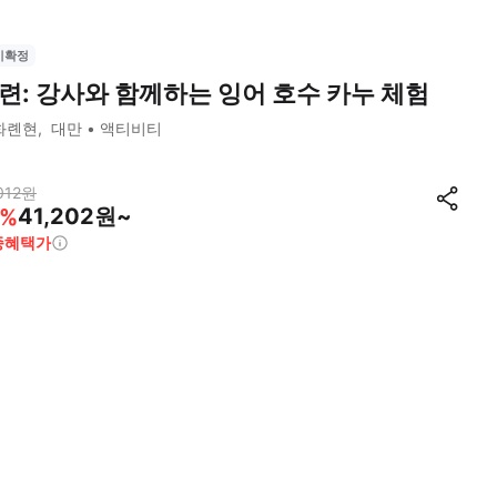
시확정
련: 강사와 함께하는 잉어 호수 카누 체험
화롄현
대만
액티비티
012
원
41,202원~
%
종혜택가