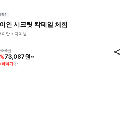
시확정
이안 시크릿 칵테일 체험
호이안
다이닝
,488
원
73,087원~
%
종혜택가