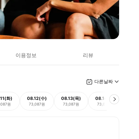
이용정보
리뷰
다른날짜
.11(화)
08.12(수)
08.13(목)
08.14(금)
08.
,087원
73,087원
73,087원
73,087원
73,