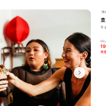
즉
호
90
19
최