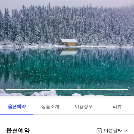
옵션예약
상품소개
이용정보
리뷰
옵션예약
다른날짜