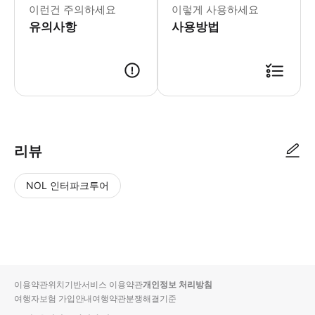
* 레이크 루이스 빌리지 또는 레이크 루이스
이런건 주의하세요
이렇게 사용하세요
유의사항
사용방법
리뷰
NOL 인터파크투어
NOL
별
사
에서
점
진/
작성
높
동
된
은
영
리뷰
순
상
이용약관
위치기반서비스 이용약관
개인정보 처리방침
입니
여행자보험 가입안내
여행약관
분쟁해결기준
다.