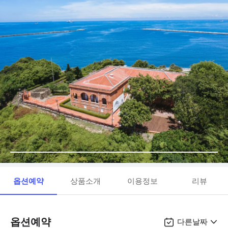
옵션예약
상품소개
이용정보
리뷰
옵션예약
다른날짜