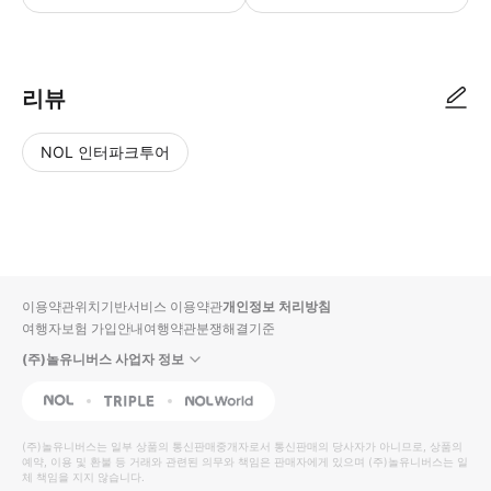
리뷰
NOL 인터파크투어
NOL
별
사
에서
점
진/
작성
높
동
된
은
영
리뷰
순
상
이용약관
위치기반서비스 이용약관
개인정보 처리방침
입니
여행자보험 가입안내
여행약관
분쟁해결기준
다.
(주)놀유니버스 사업자 정보
별
사
NOL
Triple
Interpark Global
점
진/
높
동
(주)놀유니버스
는 일부 상품의 통신판매중개자로서 통신판매의 당사자가 아니므로, 상품의
예약, 이용 및 환불 등 거래와 관련된 의무와 책임은 판매자에게 있으며
은
영
(주)놀유니버스
는 일
체 책임을 지지 않습니다.
순
상