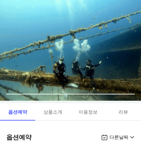
옵션예약
상품소개
이용정보
리뷰
옵션예약
다른날짜