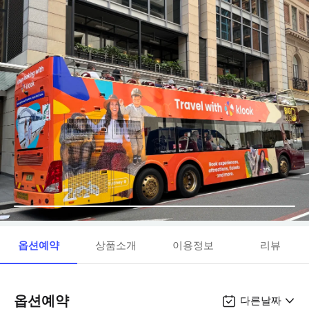
옵션예약
상품소개
이용정보
리뷰
옵션예약
다른날짜