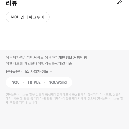
리뷰
NOL 인터파크투어
NOL
별
사
에서
점
진/
작성
높
동
된
은
영
리뷰
순
상
이용약관
위치기반서비스 이용약관
개인정보 처리방침
입니
여행자보험 가입안내
여행약관
분쟁해결기준
다.
(주)놀유니버스 사업자 정보
별
사
NOL
Triple
Interpark Global
점
진/
높
동
(주)놀유니버스
는 일부 상품의 통신판매중개자로서 통신판매의 당사자가 아니므로, 상품의
예약, 이용 및 환불 등 거래와 관련된 의무와 책임은 판매자에게 있으며
은
영
(주)놀유니버스
는 일
체 책임을 지지 않습니다.
순
상