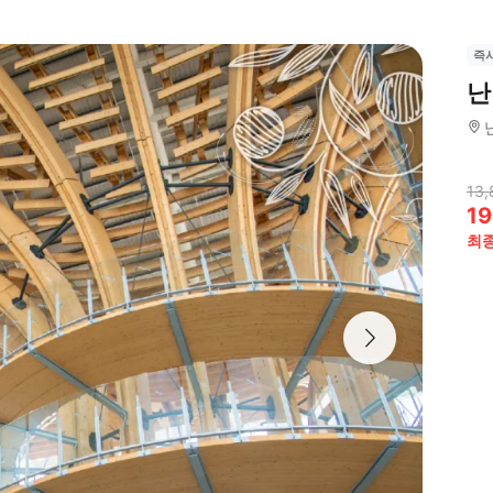
즉
난
13,
19
최