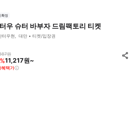
시확정
터우 슈터 바부자 드림팩토리 티켓
난터우현
대만
티켓/입장권
887
원
11,217원~
%
종혜택가