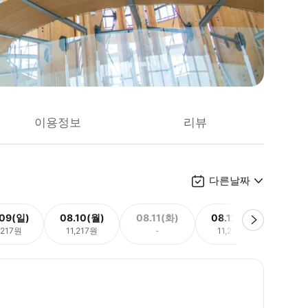
이용정보
리뷰
다른날짜
.09(일)
08.10(월)
08.11(화)
08.12(수)
08.
,217원
11,217원
-
11,217원
11,