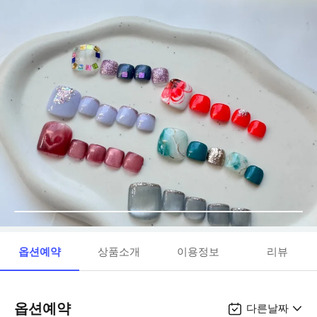
옵션예약
상품소개
이용정보
리뷰
옵션예약
다른날짜