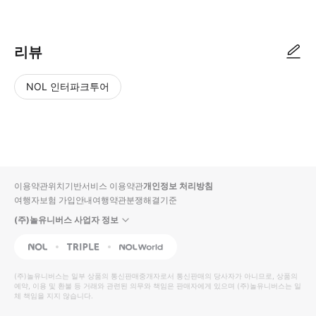
리뷰
NOL 인터파크투어
NOL
별
사
에서
점
진/
작성
높
동
된
은
영
리뷰
순
상
이용약관
위치기반서비스 이용약관
개인정보 처리방침
입니
여행자보험 가입안내
여행약관
분쟁해결기준
다.
(주)놀유니버스 사업자 정보
별
사
NOL
Triple
Interpark Global
점
진/
높
동
(주)놀유니버스
는 일부 상품의 통신판매중개자로서 통신판매의 당사자가 아니므로, 상품의
예약, 이용 및 환불 등 거래와 관련된 의무와 책임은 판매자에게 있으며
은
영
(주)놀유니버스
는 일
체 책임을 지지 않습니다.
순
상