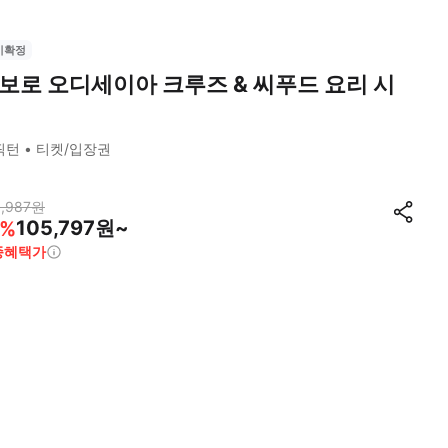
시확정
보로 오디세이아 크루즈 & 씨푸드 요리 시
픽턴
티켓/입장권
,987
원
105,797원~
%
종혜택가