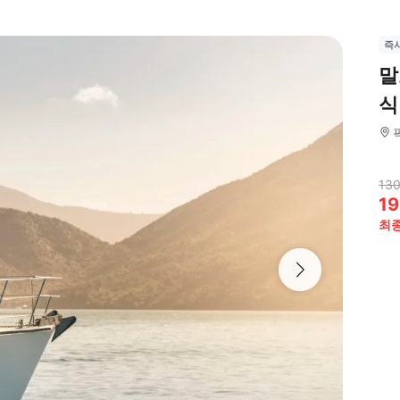
즉
말
식
130
19
최