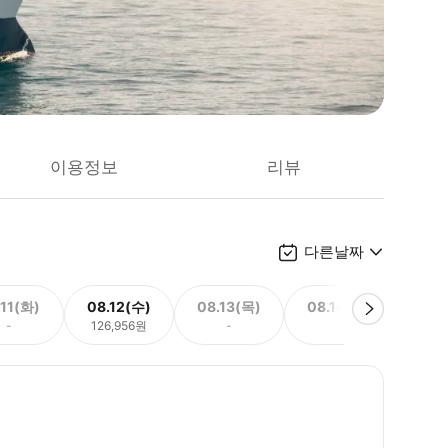
이용정보
리뷰
다른날짜
.11(화)
08.12(수)
08.13(목)
08.14(금)
08.
-
126,956원
-
-
126