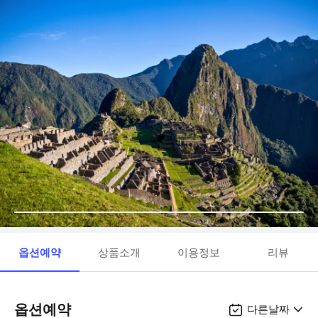
옵션예약
상품소개
이용정보
리뷰
옵션예약
다른날짜