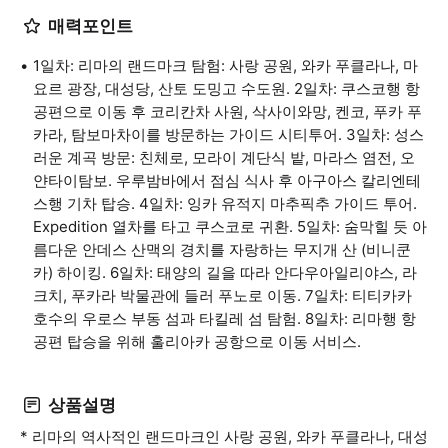
매력포인트
1일차: 리마의 랜드마크 탐험: 사랑 공원, 와카 푸클라나, 마
요르 광장, 대성당, 산토 도밍고 수도원. 2일차: 쿠스코행 항
공편으로 이동 후 코리칸차 사원, 삭사이와망, 켄코, 푸카 푸
카라, 탐보마차이를 방문하는 가이드 시티투어. 3일차: 성스
러운 계곡 방문: 친체로, 모라이 계단식 밭, 마라스 염전, 오
얀타이탐보. 우루밤바에서 점심 식사 후 아구아스 칼리엔테
스행 기차 탑승. 4일차: 잉카 유적지 마추픽추 가이드 투어.
Expedition 열차를 타고 쿠스코로 귀환. 5일차: 숨막힐 듯 아
름다운 안데스 산맥의 경치를 자랑하는 무지개 산 (비니쿤
카) 하이킹. 6일차: 태양의 길을 따라 안다우아일리야스, 라
크치, 푸카라 박물관에 들러 푸노로 이동. 7일차: 티티카카
호수의 우로스 부동 섬과 타킬레 섬 탐험. 8일차: 리마행 항
공편 탑승을 위해 훌리아카 공항으로 이동 서비스.
상품설명
* 리마의 역사적인 랜드마크인 사랑 공원, 와카 푸클라나, 대성