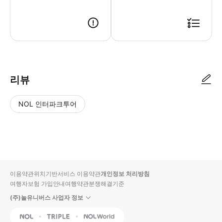
● 예약접수 후 확정이 되면 이용가능합니다. ● 바우처에 안내된 사용 방법
리뷰
NOL 인터파크투어
NOL
별
사
에서
점
진/
작성
높
동
된
은
영
리뷰
순
상
이용약관
위치기반서비스 이용약관
개인정보 처리방침
입니
여행자보험 가입안내
여행약관
분쟁해결기준
다.
(주)놀유니버스 사업자 정보
별
사
NOL
Triple
Interpark Global