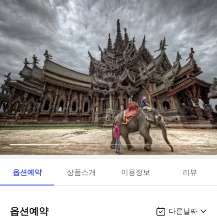
옵션예약
상품소개
이용정보
리뷰
옵션예약
다른날짜