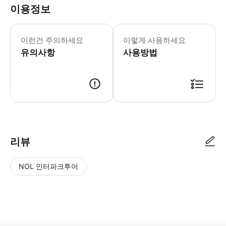
이용정보
[포함사항] · 진리의 성전 입장권 [불포
이런건 주의하세요
이렇게 사용하세요
유의사항
사용방법
* 예약 가능 여부 확인 후 확정 메일과 바우처가 발송됩니다. * 이메일을 받지 못한 경우
리뷰
NOL 인터파크투어
NOL
별
사
에서
점
진/
작성
높
동
된