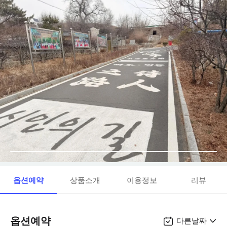
옵션예약
상품소개
이용정보
리뷰
옵션예약
다른날짜