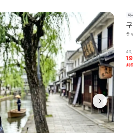
즉
구
43,
19
최