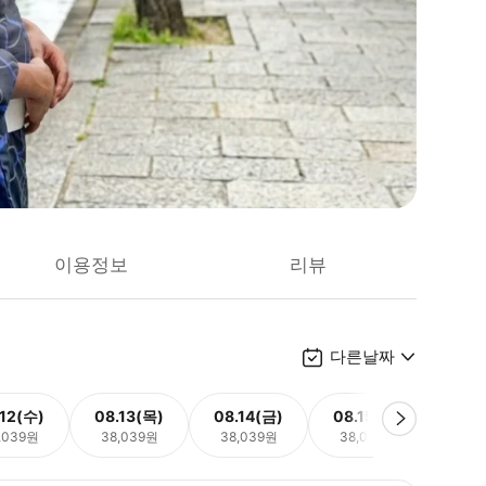
이용정보
리뷰
다른날짜
.12(수)
08.13(목)
08.14(금)
08.15(토)
08.
,039원
38,039원
38,039원
38,039원
38,