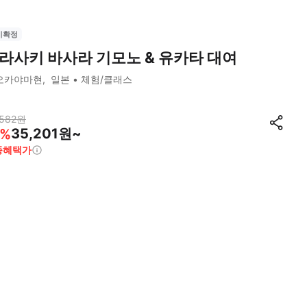
시확정
라사키 바사라 기모노 & 유카타 대여
오카야마현
일본
체험/클래스
582
원
35,201원~
%
종혜택가