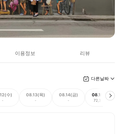
이용정보
리뷰
다른날짜
.12(수)
08.13(목)
08.14(금)
08.15(토)
08.
-
-
-
72,370원