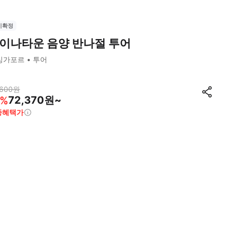
시확정
이나타운 음양 반나절 투어
싱가포르
투어
,600
원
72,370원~
%
종혜택가