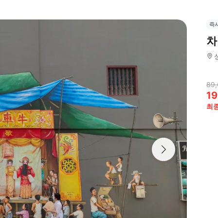
즉
차
89
19
최