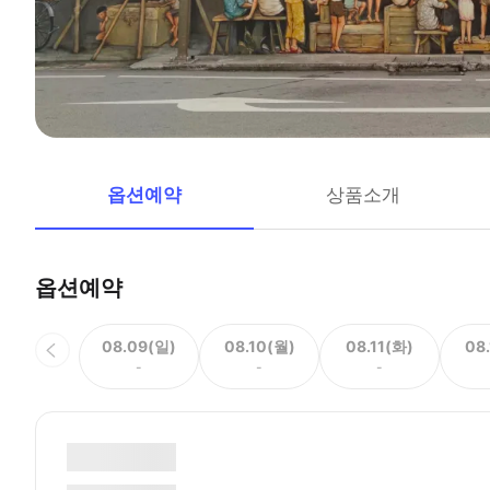
옵션예약
상품소개
옵션예약
08.09(일)
08.10(월)
08.11(화)
08
-
-
-