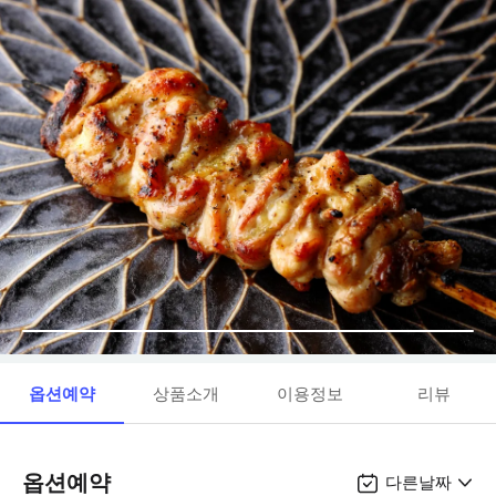
옵션예약
상품소개
이용정보
리뷰
옵션예약
다른날짜