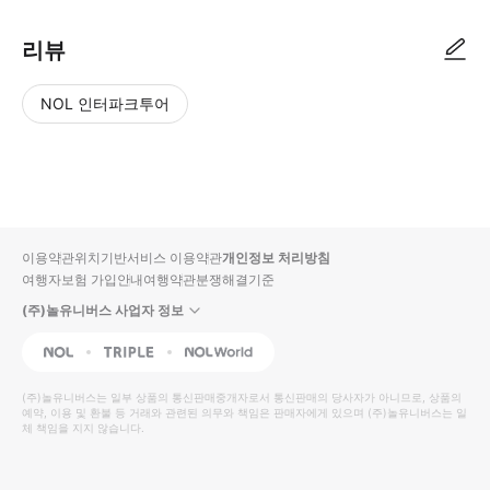
리뷰
NOL 인터파크투어
NOL
별
사
에서
점
진/
작성
높
동
된
은
영
리뷰
순
상
이용약관
위치기반서비스 이용약관
개인정보 처리방침
입니
여행자보험 가입안내
여행약관
분쟁해결기준
다.
(주)놀유니버스 사업자 정보
별
사
NOL
Triple
Interpark Global
점
진/
높
동
(주)놀유니버스
는 일부 상품의 통신판매중개자로서 통신판매의 당사자가 아니므로, 상품의
예약, 이용 및 환불 등 거래와 관련된 의무와 책임은 판매자에게 있으며
은
영
(주)놀유니버스
는 일
체 책임을 지지 않습니다.
순
상