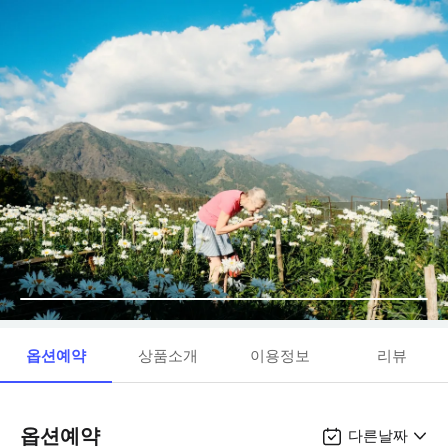
옵션예약
상품소개
이용정보
리뷰
옵션예약
다른날짜