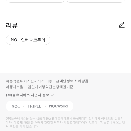
리뷰
NOL 인터파크투어
NOL
별
사
에서
점
진/
작성
높
동
된
은
영
리뷰
순
상
이용약관
위치기반서비스 이용약관
개인정보 처리방침
입니
여행자보험 가입안내
여행약관
분쟁해결기준
다.
(주)놀유니버스 사업자 정보
별
사
NOL
Triple
Interpark Global
점
진/
높
동
(주)놀유니버스
는 일부 상품의 통신판매중개자로서 통신판매의 당사자가 아니므로, 상품의
예약, 이용 및 환불 등 거래와 관련된 의무와 책임은 판매자에게 있으며
은
영
(주)놀유니버스
는 일
체 책임을 지지 않습니다.
순
상