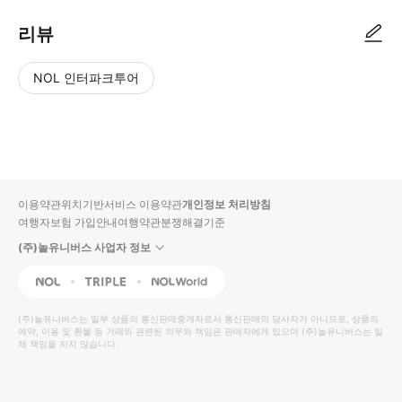
리뷰
NOL 인터파크투어
NOL
별
사
에서
점
진/
작성
높
동
된
은
영
리뷰
순
상
이용약관
위치기반서비스 이용약관
개인정보 처리방침
입니
여행자보험 가입안내
여행약관
분쟁해결기준
다.
(주)놀유니버스 사업자 정보
별
사
NOL
Triple
Interpark Global
점
진/
높
동
(주)놀유니버스
는 일부 상품의 통신판매중개자로서 통신판매의 당사자가 아니므로, 상품의
예약, 이용 및 환불 등 거래와 관련된 의무와 책임은 판매자에게 있으며
은
영
(주)놀유니버스
는 일
체 책임을 지지 않습니다.
순
상