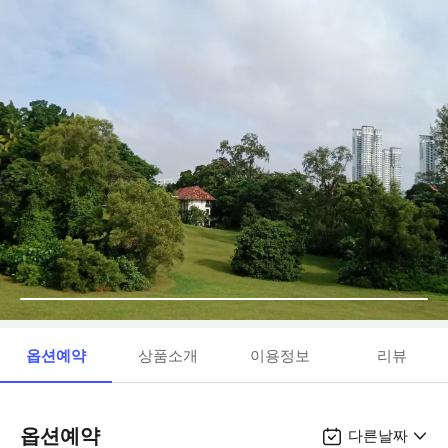
옵션예약
상품소개
이용정보
리뷰
옵션예약
다른날짜