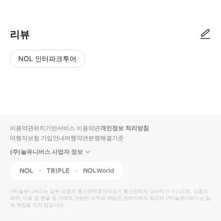
리뷰
NOL 인터파크투어
NOL
별
사
에서
점
진/
작성
높
동
된
은
영
리뷰
순
상
이용약관
위치기반서비스 이용약관
개인정보 처리방침
입니
여행자보험 가입안내
여행약관
분쟁해결기준
다.
(주)놀유니버스 사업자 정보
별
사
NOL
Triple
Interpark Global
점
진/
높
동
(주)놀유니버스
는 일부 상품의 통신판매중개자로서 통신판매의 당사자가 아니므로, 상품의
예약, 이용 및 환불 등 거래와 관련된 의무와 책임은 판매자에게 있으며
은
영
(주)놀유니버스
는 일
체 책임을 지지 않습니다.
순
상