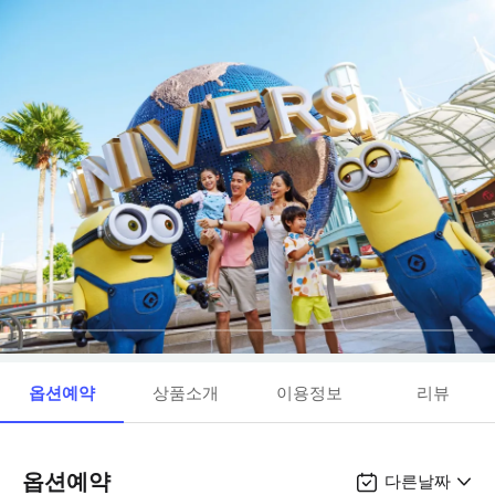
옵션예약
상품소개
이용정보
리뷰
옵션예약
다른날짜