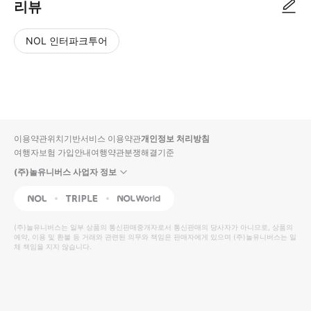
리뷰
NOL 인터파크투어
NOL
별
사
에서
점
진/
작성
높
동
된
은
영
리뷰
순
상
이용약관
위치기반서비스 이용약관
개인정보 처리방침
입니
여행자보험 가입안내
여행약관
분쟁해결기준
다.
(주)놀유니버스 사업자 정보
별
사
NOL
Triple
Interpark Global
점
진/
높
동
(주)놀유니버스
는 일부 상품의 통신판매중개자로서 통신판매의 당사자가 아니므로, 상품의
예약, 이용 및 환불 등 거래와 관련된 의무와 책임은 판매자에게 있으며
은
영
(주)놀유니버스
는 일
체 책임을 지지 않습니다.
순
상