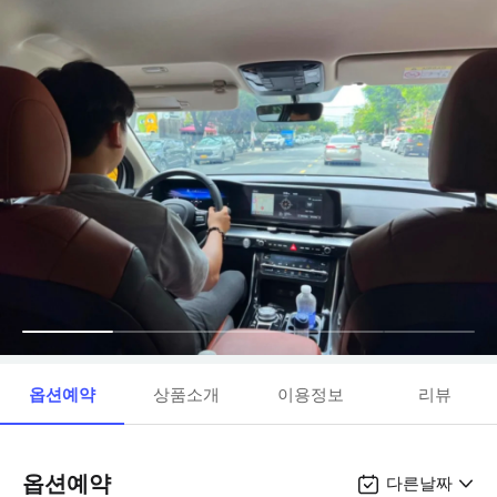
옵션예약
상품소개
이용정보
리뷰
옵션예약
다른날짜