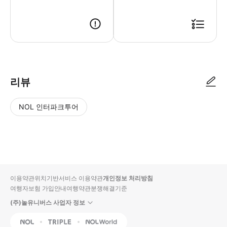
📮 바우처안내 - 바우처는 별도로 없으며 예약 확정내용에 대해서 등록된 이
리뷰
NOL 인터파크투어
NOL
별
사
에서
점
진/
작성
높
동
된
은
영
리뷰
순
상
이용약관
위치기반서비스 이용약관
개인정보 처리방침
입니
여행자보험 가입안내
여행약관
분쟁해결기준
다.
(주)놀유니버스 사업자 정보
별
사
NOL
Triple
Interpark Global