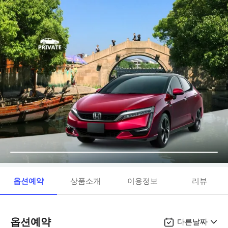
옵션예약
상품소개
이용정보
리뷰
옵션예약
다른날짜