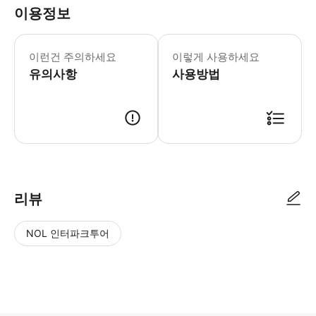
이용정보
- 추가정보 * 차량 내 음식물 섭취는 
- 예약확정 * 예약 후 확정 여부를 
이런건 주의하세요
이렇게 사용하세요
- 추가요금표 * 추가 요금은 현금으로 운
유의사항
사용방법
리뷰
NOL 인터파크투어
NOL
별
사
에서
점
진/
작성
높
동
된