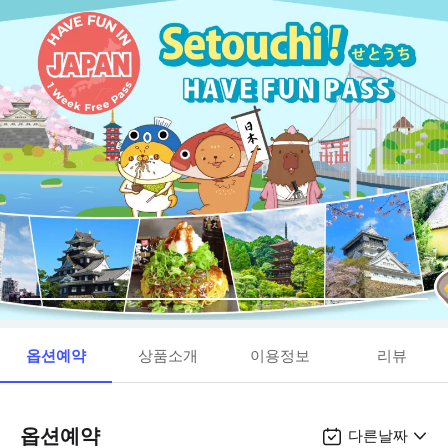
옵션예약
상품소개
이용정보
리뷰
옵션예약
다른날짜