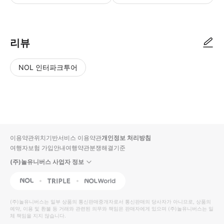
리뷰
NOL 인터파크투어
NOL
별
사
에서
점
진/
작성
높
동
된
은
영
리뷰
순
상
이용약관
위치기반서비스 이용약관
개인정보 처리방침
입니
여행자보험 가입안내
여행약관
분쟁해결기준
다.
(주)놀유니버스 사업자 정보
별
사
NOL
Triple
Interpark Global
점
진/
높
동
(주)놀유니버스
는 일부 상품의 통신판매중개자로서 통신판매의 당사자가 아니므로, 상품의
예약, 이용 및 환불 등 거래와 관련된 의무와 책임은 판매자에게 있으며
은
영
(주)놀유니버스
는 일
체 책임을 지지 않습니다.
순
상