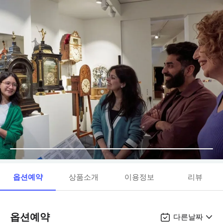
옵션예약
상품소개
이용정보
리뷰
옵션예약
다른날짜