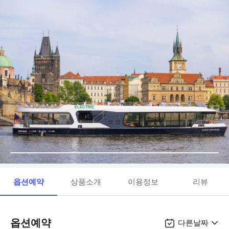
옵션예약
상품소개
이용정보
리뷰
옵션예약
다른날짜