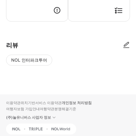
리뷰
NOL 인터파크투어
NOL
별
사
에서
점
진/
작성
높
동
된
은
영
리뷰
순
상
이용약관
위치기반서비스 이용약관
개인정보 처리방침
입니
여행자보험 가입안내
여행약관
분쟁해결기준
다.
(주)놀유니버스 사업자 정보
별
사
NOL
Triple
Interpark Global
점
진/