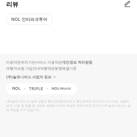
리뷰
NOL 인터파크투어
NOL
별
사
에서
점
진/
작성
높
동
된
은
영
리뷰
순
상
이용약관
위치기반서비스 이용약관
개인정보 처리방침
입니
여행자보험 가입안내
여행약관
분쟁해결기준
다.
(주)놀유니버스 사업자 정보
별
사
NOL
Triple
Interpark Global
점
진/
높
동
(주)놀유니버스
는 일부 상품의 통신판매중개자로서 통신판매의 당사자가 아니므로, 상품의
예약, 이용 및 환불 등 거래와 관련된 의무와 책임은 판매자에게 있으며
은
영
(주)놀유니버스
는 일
체 책임을 지지 않습니다.
순
상