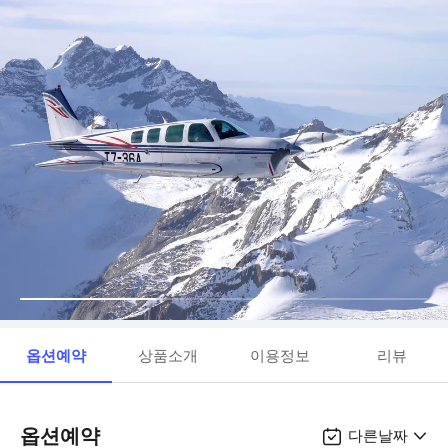
옵션예약
상품소개
이용정보
리뷰
옵션예약
다른날짜