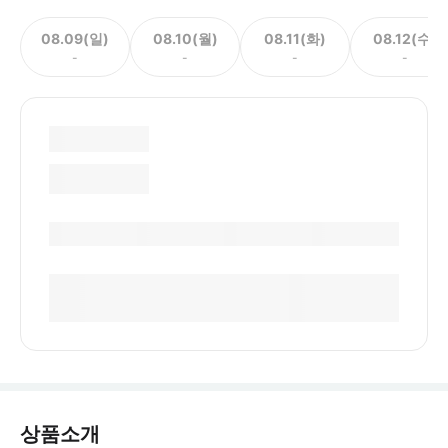
08.09(일)
08.10(월)
08.11(화)
08.12(수)
-
-
-
-
상품소개